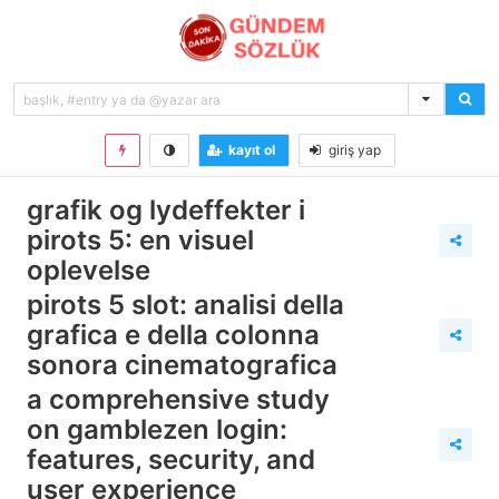
kayıt ol
giriş yap
grafik og lydeffekter i
pirots 5: en visuel
oplevelse
pirots 5 slot: analisi della
grafica e della colonna
sonora cinematografica
a comprehensive study
on gamblezen login:
features, security, and
user experience