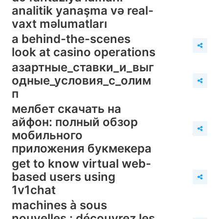
analitik yanaşma və real-
vaxt məlumatları
a behind-the-scenes
look at casino operations
азартные_ставки_и_выг
одные_условия_с_олим
п
мелбет скачать на
айфон: полный обзор
мобильного
приложения букмекера
get to know virtual web-
based users using
1v1chat
machines à sous
nouvelles : découvrez les