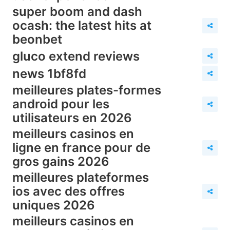
super boom and dash
ocash: the latest hits at
beonbet
gluco extend reviews
news 1bf8fd
meilleures plates-formes
android pour les
utilisateurs en 2026
meilleurs casinos en
ligne en france pour de
gros gains 2026
meilleures plateformes
ios avec des offres
uniques 2026
meilleurs casinos en