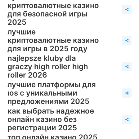
криптовалютные казино
для безопасной игры
2025
лучшие
криптовалютные казино
для игры в 2025 году
najlepsze kluby dla
graczy high roller high
roller 2026
лучшие платформы для
ios с уникальными
предложениями 2025
как выбрать надежное
онлайн казино без
регистрации 2025
топ онлайн казино 2025