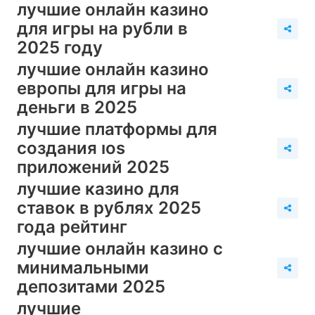
лучшие онлайн казино
для игры на рубли в
2025 году
лучшие онлайн казино
европы для игры на
деньги в 2025
лучшие платформы для
создания ios
приложений 2025
лучшие казино для
ставок в рублях 2025
года рейтинг
лучшие онлайн казино с
минимальными
депозитами 2025
лучшие