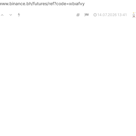
/www.binance.bh/futures/ref?code=ixbiafvy
14.07.2026 13:41