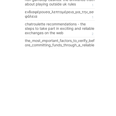
about playing outside uk rules
1
ενδιαφέρουσα_λεπτομέρεια_για_την_ασ
φάλεια
1
chatroulette recommendations - the
steps to take part in exciting and reliable
exchanges on the web
2
the_most_important_factors_to_verify_bef
ore_committing_funds_through_a_reliable
_crypto_site_in_2026
1
найкращі смартфони середнього
бюджету на 2026 рік для покупки
1
spannende_herausforderungen_und_chic
ken_road_2_für_reaktionsschnelle_spieler
_me
1
fazlasını yükle