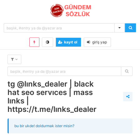
kayıt ol
giriş yap
tg @links_dealer | black
hat seo services | mass
links |
https://t.me/links_dealer
bu bir ukde! doldurmak ister misin?