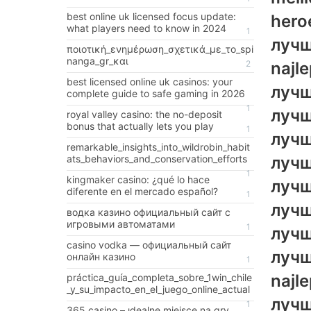
best online uk licensed focus update:
hero
what players need to know in 2024
1
лучш
ποιοτική_ενημέρωση_σχετικά_με_το_spi
nanga_gr_και
najl
2
best licensed online uk casinos: your
лучш
complete guide to safe gaming in 2026
1
лучш
royal valley casino: the no-deposit
bonus that actually lets you play
1
лучш
remarkable_insights_into_wildrobin_habit
лучш
ats_behaviors_and_conservation_efforts
1
kingmaker casino: ¿qué lo hace
лучш
diferente en el mercado español?
1
лучш
водка казино официальный сайт с
игровыми автоматами
1
лучш
casino vodka — официальный сайт
лучш
онлайн казино
1
najle
práctica_guía_completa_sobre_1win_chile
_y_su_impacto_en_el_juego_online_actual
лучш
1
365 casino – idealne miejsce na gry