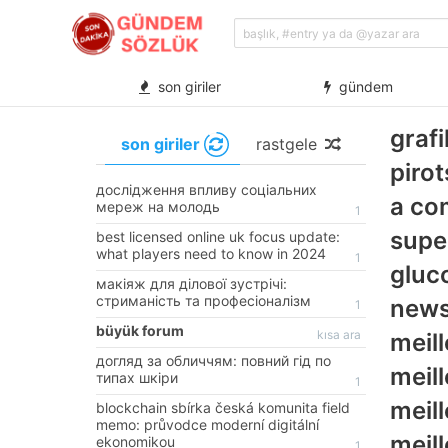
son giriler
gündem
grafi
son giriler
rastgele
pirot
дослідження впливу соціальних
a co
мереж на молодь
1
supe
best licensed online uk focus update:
what players need to know in 2024
1
gluc
макіяж для ділової зустрічі:
стриманість та професіоналізм
news
1
büyük forum
kısa ara
meil
догляд за обличчям: повний гід по
meil
типах шкіри
1
meil
blockchain sbírka česká komunita field
memo: průvodce moderní digitální
meil
ekonomikou
1