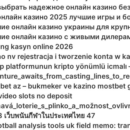
выбрать надежное онлайн казино бе
онлайн казино 2025 лучшие игры и б
ие онлайн казино украины для кру
ие онлайн казино с живыми дилерам
ing kasyn online 2026
o nv rejestracja i tworzenie konta w k
p platformunun kripto yönümlü i̇cmalı 
nture_awaits_from_casting_lines_to_re
bet az – bukmeker ve kazino mostbet gi
video slots no deposit
mavá_loterie_s_plinko_a_možnost_ovliv
 เว็บพนันกีฬาในประเทศไทย 47
ootball analysis tools uk field memo: 