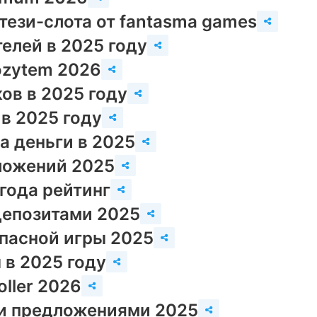
тези-слота от fantasma games
елей в 2025 году
pozytem 2026
ов в 2025 году
 в 2025 году
а деньги в 2025
ложений 2025
 года рейтинг
депозитами 2025
пасной игры 2025
 в 2025 году
roller 2026
ми предложениями 2025