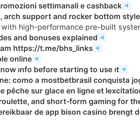
 promozioni settimanali e cashback
 arch support and rocker bottom style
 with high-performance pre-built syst
des and bonuses explained
ram https://t.me/bhs_links
le online
w info before starting to use it
line: como a mostbetbrasil conquista 
de pêche sur glace en ligne et lexcitati
d roulette, and short‑form gaming for t
 bereikbaar de app bison casino brengt 