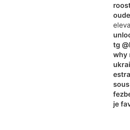
roost
oude
elev
unlo
tg @
why 
ukra
estr
sous 
fezbe
je fa