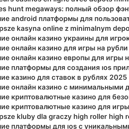
es hunt megaways: полный обзор фэн
ие android платформы для пользоват
epsze kasyna online z minimalnym de
ие онлайн казино украины для игрок
ие онлайн казино для игры на рубли
ие онлайн казино европы для игры н
ие платформы для создания ios при
ие казино для ставок в рублях 2025
ие онлайн казино с минимальными 
ие криптовалютные казино для безо
ие криптовалютные казино для игры
psze kluby dla graczy high roller high 
ие платформы для ios с уникальны