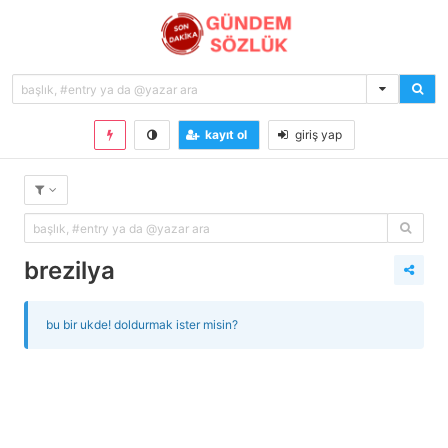
kayıt ol
giriş yap
brezilya
bu bir ukde! doldurmak ister misin?