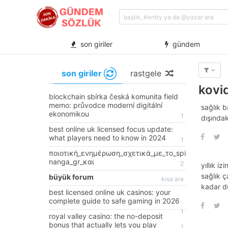
son giriler
gündem
son giriler
rastgele
kovi
blockchain sbírka česká komunita field
memo: průvodce moderní digitální
sağlık b
ekonomikou
1
dışındak
best online uk licensed focus update:
what players need to know in 2024
1
ποιοτική_ενημέρωση_σχετικά_με_το_spi
nanga_gr_και
2
yıllık i
sağlık ça
büyük forum
kısa ara
kadar d
best licensed online uk casinos: your
complete guide to safe gaming in 2026
1
royal valley casino: the no-deposit
bonus that actually lets you play
1