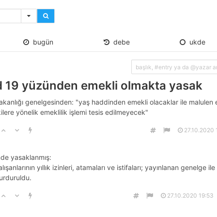
bugün
debe
ukde
d 19 yüzünden emekli olmakta yasak
akanlığı genelgesinden: "yaş haddinden emekli olacaklar ile malulen 
ilere yönelik emeklilik işlemi tesis edilmeyecek"
27.10.2020 
zinde yasaklanmış:
lışanlarının yıllık izinleri, atamaları ve istifaları; yayınlanan genelge ile
urduruldu.
27.10.2020 19:53