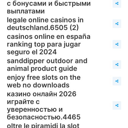
с бонусами и быстрыми
выплатами
legale online casinos in
deutschland.6505 (2)
casinos online en españa
ranking top para jugar
seguro el 2024
sanddipper outdoor and
animal product guide
enjoy free slots on the
web no downloads
казино онлайн 2026
играйте с
уверенностью и
безопасностью.4465
oltre le piramidi la slot