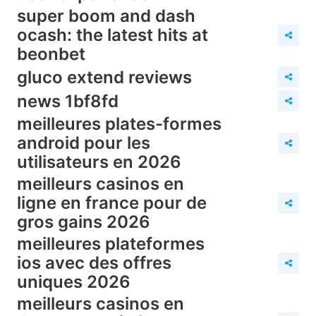
super boom and dash
ocash: the latest hits at
beonbet
gluco extend reviews
news 1bf8fd
meilleures plates-formes
android pour les
utilisateurs en 2026
meilleurs casinos en
ligne en france pour de
gros gains 2026
meilleures plateformes
ios avec des offres
uniques 2026
meilleurs casinos en