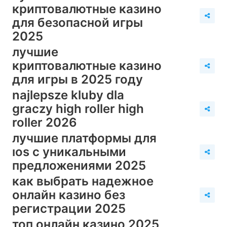
криптовалютные казино
для безопасной игры
2025
лучшие
криптовалютные казино
для игры в 2025 году
najlepsze kluby dla
graczy high roller high
roller 2026
лучшие платформы для
ios с уникальными
предложениями 2025
как выбрать надежное
онлайн казино без
регистрации 2025
топ онлайн казино 2025