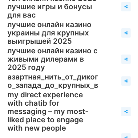
лучшие игры и бонусы
для вас
лучшие онлайн казино
украины для крупных
выигрышей 2025
лучшие онлайн казино с
живыми дилерами в
2025 году
азартная_нить_от_диког
о_запада_до_крупных_в
my direct experience
with chatib for
messaging – my most-
liked place to engage
with new people