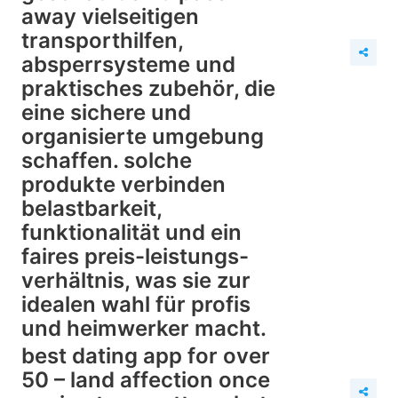
away vielseitigen
transporthilfen,
absperrsysteme und
praktisches zubehör, die
eine sichere und
organisierte umgebung
schaffen. solche
produkte verbinden
belastbarkeit,
funktionalität und ein
faires preis-leistungs-
verhältnis, was sie zur
idealen wahl für profis
und heimwerker macht.
best dating app for over
50 – land affection once