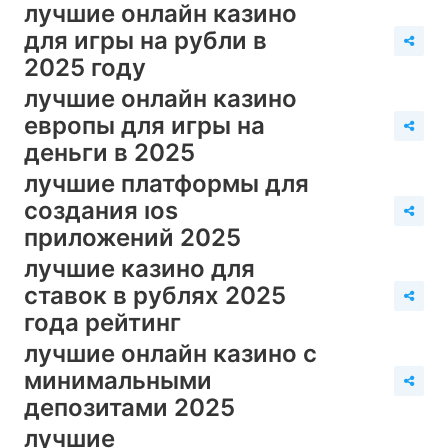
лучшие онлайн казино
для игры на рубли в
2025 году
лучшие онлайн казино
европы для игры на
деньги в 2025
лучшие платформы для
создания ios
приложений 2025
лучшие казино для
ставок в рублях 2025
года рейтинг
лучшие онлайн казино с
минимальными
депозитами 2025
лучшие