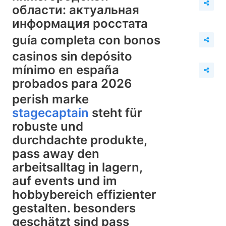
области: актуальная
информация росстата
guía completa con bonos
casinos sin depósito
mínimo en españa
probados para 2026
perish marke
stagecaptain
steht für
robuste und
durchdachte produkte,
pass away den
arbeitsalltag in lagern,
auf events und im
hobbybereich effizienter
gestalten. besonders
geschätzt sind pass