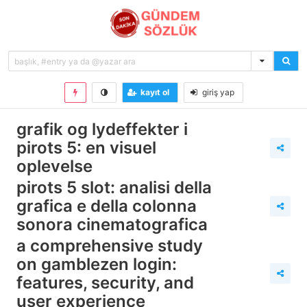
kayıt ol
giriş yap
grafik og lydeffekter i
pirots 5: en visuel
oplevelse
pirots 5 slot: analisi della
grafica e della colonna
sonora cinematografica
a comprehensive study
on gamblezen login:
features, security, and
user experience