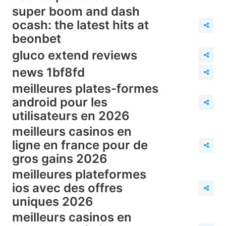
super boom and dash
ocash: the latest hits at
beonbet
gluco extend reviews
news 1bf8fd
meilleures plates-formes
android pour les
utilisateurs en 2026
meilleurs casinos en
ligne en france pour de
gros gains 2026
meilleures plateformes
ios avec des offres
uniques 2026
meilleurs casinos en