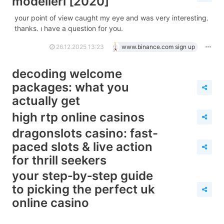
modelleri [2020]
your point of view caught my eye and was very interesting.
thanks. i have a question for you.
26.12.2025 13:23
www.binance.com sign up
decoding welcome
packages: what you
actually get
high rtp online casinos
dragonslots casino: fast-
paced slots & live action
for thrill seekers
your step‑by‑step guide
to picking the perfect uk
online casino