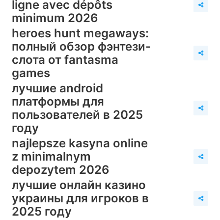
ligne avec dépôts
minimum 2026
heroes hunt megaways:
полный обзор фэнтези-
слота от fantasma
games
лучшие android
платформы для
пользователей в 2025
году
najlepsze kasyna online
z minimalnym
depozytem 2026
лучшие онлайн казино
украины для игроков в
2025 году