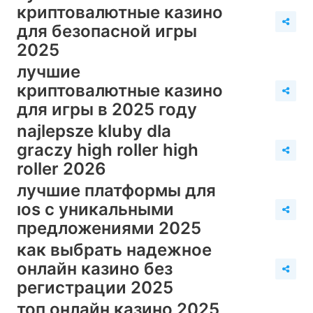
криптовалютные казино
для безопасной игры
2025
лучшие
криптовалютные казино
для игры в 2025 году
najlepsze kluby dla
graczy high roller high
roller 2026
лучшие платформы для
ios с уникальными
предложениями 2025
как выбрать надежное
онлайн казино без
регистрации 2025
топ онлайн казино 2025