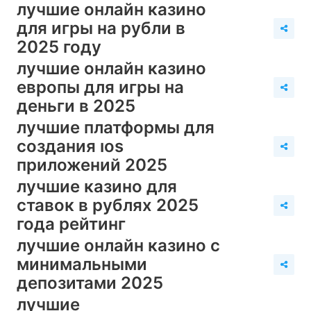
лучшие онлайн казино
для игры на рубли в
2025 году
лучшие онлайн казино
европы для игры на
деньги в 2025
лучшие платформы для
создания ios
приложений 2025
лучшие казино для
ставок в рублях 2025
года рейтинг
лучшие онлайн казино с
минимальными
депозитами 2025
лучшие