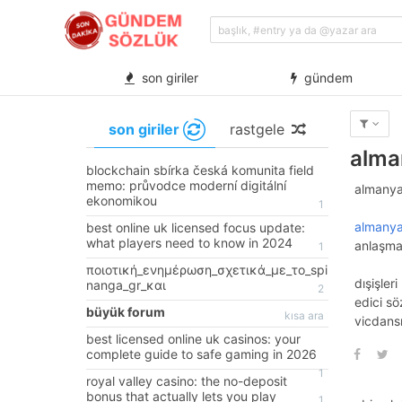
son giriler
gündem
son giriler
rastgele
alma
blockchain sbírka česká komunita field
memo: průvodce moderní digitální
almanya 
ekonomikou
1
almanya
best online uk licensed focus update:
what players need to know in 2024
anlaşma
1
ποιοτική_ενημέρωση_σχετικά_με_το_spi
dışişler
nanga_gr_και
2
edici sö
büyük forum
kısa ara
vicdansı
best licensed online uk casinos: your
complete guide to safe gaming in 2026
1
royal valley casino: the no-deposit
bonus that actually lets you play
1