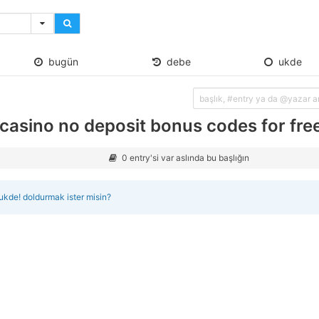
bugün
debe
ukde
 casino no deposit bonus codes for fre
0 entry'si var aslında bu başlığın
 ukde! doldurmak ister misin?