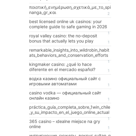
ποιοτική_ενημέρωση_σχετικά_με_το_spi
nanga_gr_και
2
best licensed online uk casinos: your
complete guide to safe gaming in 2026
1
royal valley casino: the no-deposit
bonus that actually lets you play
1
remarkable_insights_into_wildrobin_habit
ats_behaviors_and_conservation_efforts
1
kingmaker casino: ¿qué lo hace
diferente en el mercado español?
1
водка казино официальный сайт с
игровыми автоматами
1
casino vodka — официальный сайт
онлайн казино
1
práctica_guía_completa_sobre_1win_chile
_y_su_impacto_en_el_juego_online_actual
1
365 casino – idealne miejsce na gry
online
1
интригующие_сюжеты_вокруг_sultan_g