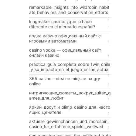
remarkable_insights_into_wildrobin_habit
ats_behaviors_and_conservation_efforts
1
kingmaker casino: ¿qué lo hace
diferente en el mercado español?
1
водка казино официальный сайт с
игровыми автоматами
1
casino vodka — официальный сайт
онлайн казино
1
práctica_guía_completa_sobre_1win_chile
_y_su_impacto_en_el_juego_online_actual
1
365 casino – idealne miejsce na gry
online
1
интригующие_сюжеты_вокруг_sultan_g
ames_для_любит
1
яркий_досуг_и_olimp_casino_для_насто
ящих_ценителе
1
aktuelle_gewinnchancen_und_morospin_
casino_für_erfahrene_spieler_weltweit
1
non gamstop casinos: the unfiltered truth