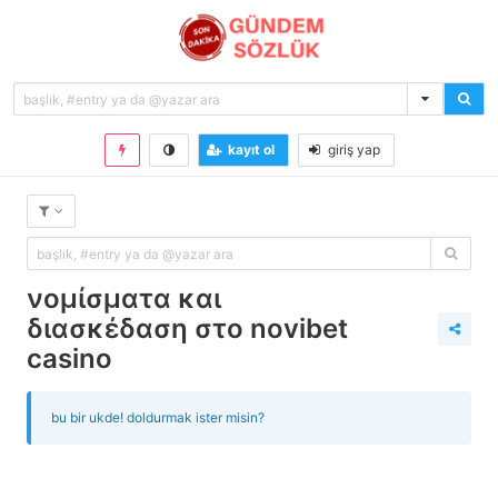
kayıt ol
giriş yap
νομίσματα και
διασκέδαση στο novibet
casino
bu bir ukde! doldurmak ister misin?