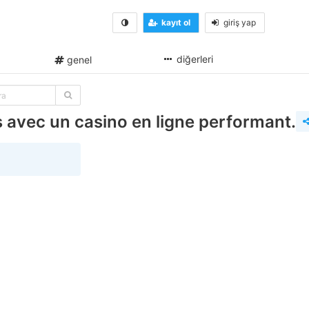
kayıt ol
giriş yap
diğerleri
genel
s avec un casino en ligne performant.