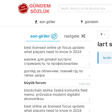
son giriler
gündem
son giriler
rastgele
lart
best licensed online uk focus update:
what players need to know in 2024
1
bu bir
макіяж для ділової зустрічі:
стриманість та професіоналізм
1
догляд за обличчям: повний гід по
типах шкіри
1
büyük forum
kısa ara
blockchain sbírka česká komunita field
memo: průvodce moderní digitální
ekonomikou
1
best online uk licensed focus update:
what players need to know in 2024
1