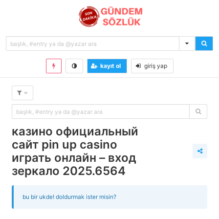
kayıt ol
giriş yap
казино официальный
сайт pin up casino
играть онлайн – вход
зеркало 2025.6564
bu bir ukde! doldurmak ister misin?