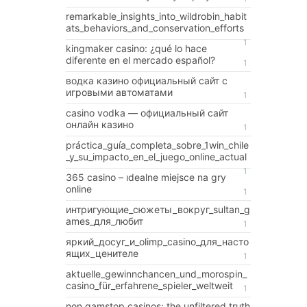
remarkable_insights_into_wildrobin_habit
ats_behaviors_and_conservation_efforts
1
kingmaker casino: ¿qué lo hace
diferente en el mercado español?
1
водка казино официальный сайт с
игровыми автоматами
1
casino vodka — официальный сайт
онлайн казино
1
práctica_guía_completa_sobre_1win_chile
_y_su_impacto_en_el_juego_online_actual
1
365 casino – idealne miejsce na gry
online
1
интригующие_сюжеты_вокруг_sultan_g
ames_для_любит
1
яркий_досуг_и_olimp_casino_для_насто
ящих_ценителе
1
aktuelle_gewinnchancen_und_morospin_
casino_für_erfahrene_spieler_weltweit
1
non gamstop casinos: the unfiltered truth