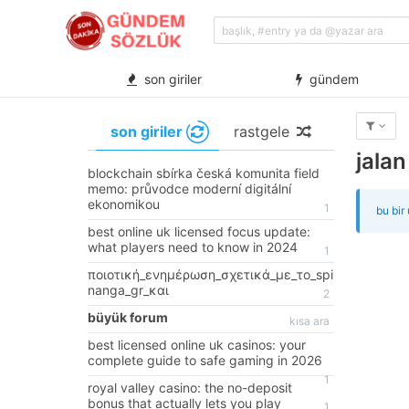
son giriler
gündem
son giriler
rastgele
jala
blockchain sbírka česká komunita field
memo: průvodce moderní digitální
ekonomikou
1
bu bir
best online uk licensed focus update:
what players need to know in 2024
1
ποιοτική_ενημέρωση_σχετικά_με_το_spi
nanga_gr_και
2
büyük forum
kısa ara
best licensed online uk casinos: your
complete guide to safe gaming in 2026
1
royal valley casino: the no-deposit
bonus that actually lets you play
1