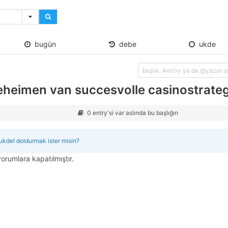
bugün
debe
ukde
eheimen van succesvolle casinostrateg
0 entry'si var aslında bu başlığın
 ukde! doldurmak ister misin?
orumlara kapatılmıştır.