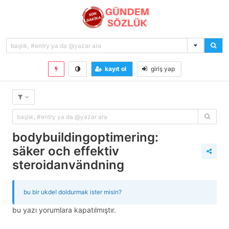
kayıt ol
giriş yap
bodybuildingoptimering:
säker och effektiv
steroidanvändning
bu bir ukde! doldurmak ister misin?
bu yazı yorumlara kapatılmıştır.