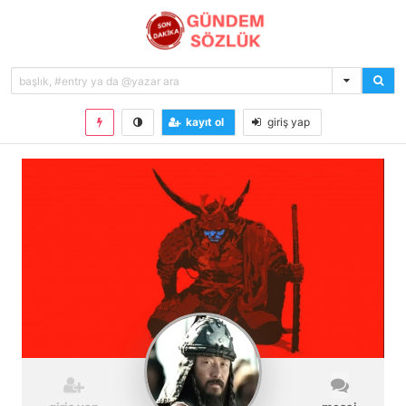
kayıt ol
giriş yap