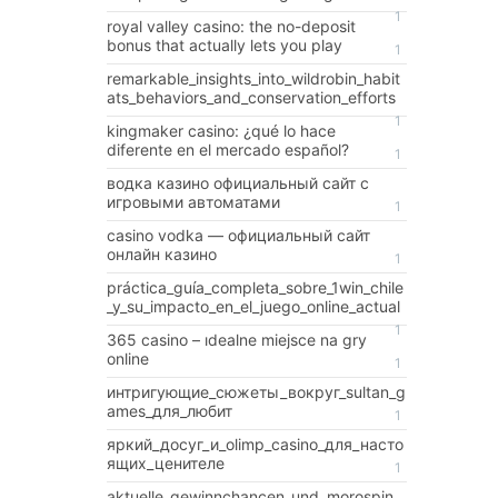
1
royal valley casino: the no-deposit
bonus that actually lets you play
1
remarkable_insights_into_wildrobin_habit
ats_behaviors_and_conservation_efforts
1
kingmaker casino: ¿qué lo hace
diferente en el mercado español?
1
водка казино официальный сайт с
игровыми автоматами
1
casino vodka — официальный сайт
онлайн казино
1
práctica_guía_completa_sobre_1win_chile
_y_su_impacto_en_el_juego_online_actual
1
365 casino – idealne miejsce na gry
online
1
интригующие_сюжеты_вокруг_sultan_g
ames_для_любит
1
яркий_досуг_и_olimp_casino_для_насто
ящих_ценителе
1
aktuelle_gewinnchancen_und_morospin_