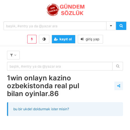
kayıt ol
giriş yap
1win onlayn kazino
ozbekistonda real pul
bilan oyinlar.86
bu bir ukde! doldurmak ister misin?