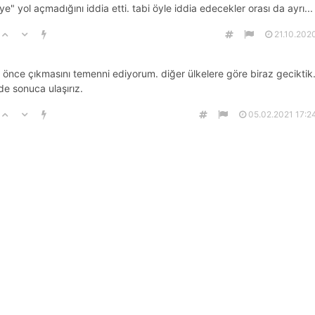
ye" yol açmadığını iddia etti. tabi öyle iddia edecekler orası da ayrı...
21.10.202
 önce çıkmasını temenni ediyorum. diğer ülkelere göre biraz geciktik.
lde sonuca ulaşırız.
05.02.2021 17:2