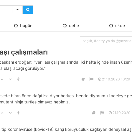
bugün
debe
ukde
 aşı çalışmaları
şkanı erdoğan: "yerli aşı çalışmalarında, iki hafta içinde insan üze
a ulaşılacağı görülüyor."
21.10.2020 10:29
ilsede biran önce dağıtılsa diyor herkes. bende diyorum ki aceleye gele
utant ninja turtles olmayız hepimiz.
21.10.2020 
i tip koronavirüse (kovid-19) karşı koruyuculuk sağlayan deneysel aşıl