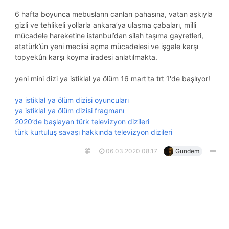
6 hafta boyunca mebusların canları pahasına, vatan aşkıyla
gizli ve tehlikeli yollarla ankara’ya ulaşma çabaları, milli
mücadele hareketine i̇stanbul’dan silah taşıma gayretleri,
atatürk’ün yeni meclisi açma mücadelesi ve işgale karşı
topyekûn karşı koyma iradesi anlatılmakta.
yeni mini dizi ya i̇stiklal ya ölüm 16 mart'ta trt 1'de başlıyor!
ya istiklal ya ölüm dizisi oyuncuları
ya istiklal ya ölüm dizisi fragmanı
2020’de başlayan türk televizyon dizileri
türk kurtuluş savaşı hakkında televizyon dizileri
06.03.2020 08:17
Gundem