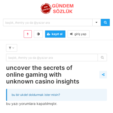
kayıt ol
giriş yap
uncover the secrets of
online gaming with
unknown casino insights
bu bir ukde! doldurmak ister misin?
bu yazı yorumlara kapatılmıştır.