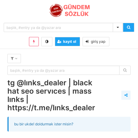
kayıt ol
giriş yap
tg @links_dealer | black
hat seo services | mass
links |
https://t.me/links_dealer
bu bir ukde! doldurmak ister misin?