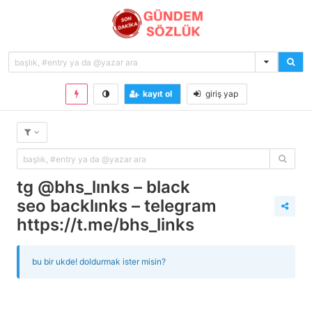
kayıt ol
giriş yap
tg @bhs_links – black
seo backlinks – telegram
https://t.me/bhs_links
bu bir ukde! doldurmak ister misin?