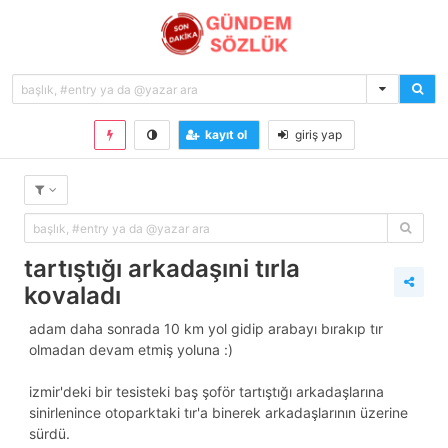
kayıt ol
giriş yap
tartıştığı arkadaşıni tırla
kovaladı
adam daha sonrada 10 km yol gidip arabayı bırakıp tır
olmadan devam etmiş yoluna :)
i̇zmir'deki bir tesisteki baş şoför tartıştığı arkadaşlarına
sinirlenince otoparktaki tir'a binerek arkadaşlarının üzerine
sürdü.