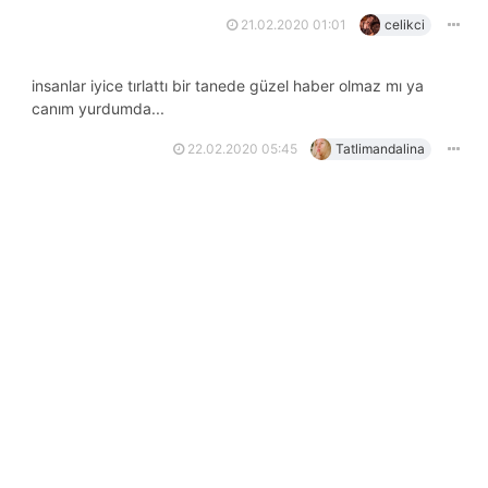
21.02.2020 01:01
celikci
i̇nsanlar iyice tırlattı bir tanede güzel haber olmaz mı ya
canım yurdumda...
22.02.2020 05:45
Tatlimandalina