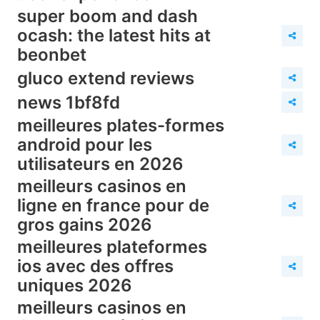
super boom and dash
ocash: the latest hits at
beonbet
gluco extend reviews
news 1bf8fd
meilleures plates-formes
android pour les
utilisateurs en 2026
meilleurs casinos en
ligne en france pour de
gros gains 2026
meilleures plateformes
ios avec des offres
uniques 2026
meilleurs casinos en