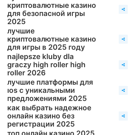
криптовалютные казино
для безопасной игры
2025
лучшие
криптовалютные казино
для игры в 2025 году
najlepsze kluby dla
graczy high roller high
roller 2026
лучшие платформы для
ios с уникальными
предложениями 2025
как выбрать надежное
онлайн казино без
регистрации 2025
топ онлайн казино 2025