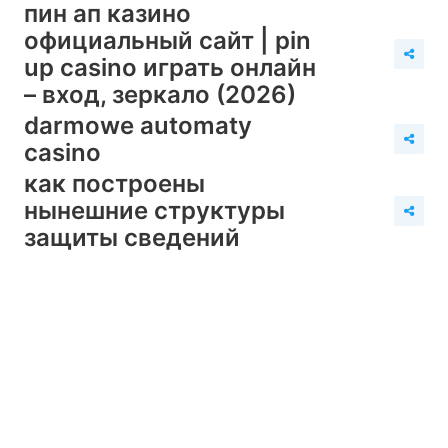
пин ап казино
официальный сайт | pin
up casino играть онлайн
– вход, зеркало (2026)
darmowe automaty
casino
как построены
нынешние структуры
защиты сведений