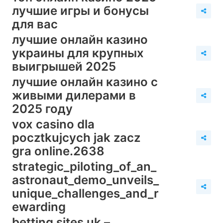
лучшие игры и бонусы
для вас
лучшие онлайн казино
украины для крупных
выигрышей 2025
лучшие онлайн казино с
живыми дилерами в
2025 году
vox casino dla
pocztkujcych jak zacz
gra online.2638
strategic_piloting_of_an_
astronaut_demo_unveils_
unique_challenges_and_r
ewarding
betting sites uk –