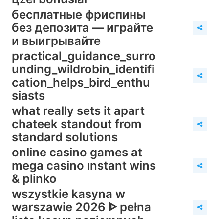
бесплатные фриспины
без депозита — играйте
и выигрывайте
practical_guidance_surro
unding_wildrobin_identifi
cation_helps_bird_enthu
siasts
what really sets it apart
chateek standout from
standard solutions
online casino games at
mega casino instant wins
& plinko
wszystkie kasyna w
warszawie 2026 ᐈ pełna