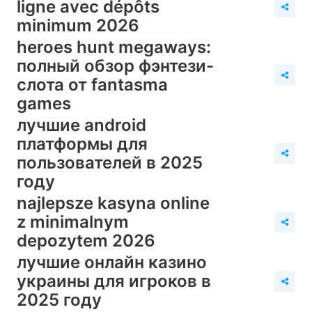
ligne avec dépôts
minimum 2026
heroes hunt megaways:
полный обзор фэнтези-
слота от fantasma
games
лучшие android
платформы для
пользователей в 2025
году
najlepsze kasyna online
z minimalnym
depozytem 2026
лучшие онлайн казино
украины для игроков в
2025 году