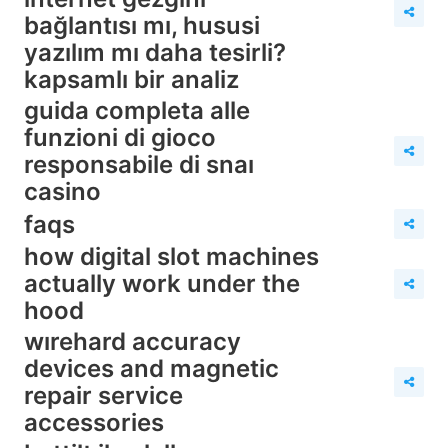
bağlantısı mı, hususi
yazılım mı daha tesirli?
kapsamlı bir analiz
guida completa alle
funzioni di gioco
responsabile di snai
casino
faqs
how digital slot machines
actually work under the
hood
wirehard accuracy
devices and magnetic
repair service
accessories