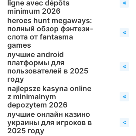
ligne avec dépôts
minimum 2026
heroes hunt megaways:
полный обзор фэнтези-
слота от fantasma
games
лучшие android
платформы для
пользователей в 2025
году
najlepsze kasyna online
z minimalnym
depozytem 2026
лучшие онлайн казино
украины для игроков в
2025 году