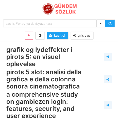
kayıt ol
giriş yap
grafik og lydeffekter i
pirots 5: en visuel
oplevelse
pirots 5 slot: analisi della
grafica e della colonna
sonora cinematografica
a comprehensive study
on gamblezen login:
features, security, and
user experience