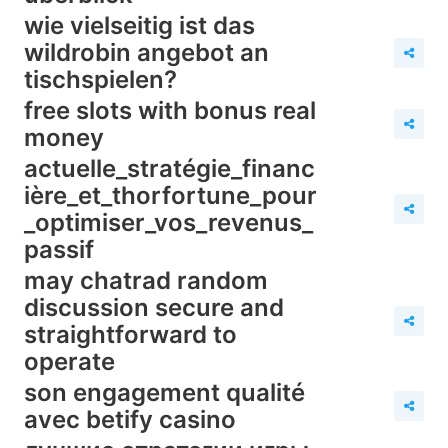
wie vielseitig ist das
wildrobin angebot an
tischspielen?
free slots with bonus real
money
actuelle_stratégie_financ
ière_et_thorfortune_pour
_optimiser_vos_revenus_
passif
may chatrad random
discussion secure and
straightforward to
operate
son engagement qualité
avec betify casino