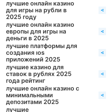
лучшие онлайн казино
для игры на рубли в
2025 году
лучшие онлайн казино
европы для игры на
деньги в 2025
лучшие платформы для
создания ios
приложений 2025
лучшие казино для
ставок в рублях 2025
года рейтинг
лучшие онлайн казино с
минимальными
депозитами 2025
лучшие