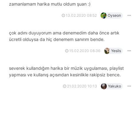
zamanlamam harika mutlu oldum şuan :)
13.02.2020 08:52
Oyseon
çok adını duyuyorum ama denemedim daha önce artık
ücretli olduysa da hiç denemem sanırım bende.
15.02.2020 08:36
Yesils
severek kullandığım harika bir müzik uygulaması, playlist
yapması ve kullanış açısından kesinlikle rakipsiz bence.
21.02.2020 10:13
Yakuko