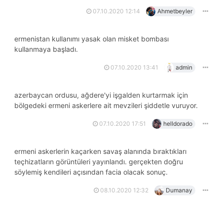
07.10.2020 12:14
Ahmetbeyler
ermenistan kullanımı yasak olan misket bombası
kullanmaya başladı.
07.10.2020 13:41
admin
azerbaycan ordusu, ağdere'yi işgalden kurtarmak için
bölgedeki ermeni askerlere ait mevzileri şiddetle vuruyor.
07.10.2020 17:51
helldorado
ermeni askerlerin kaçarken savaş alanında bıraktıkları
teçhizatların görüntüleri yayınlandı. gerçekten doğru
söylemiş kendileri açısından facia olacak sonuç.
08.10.2020 12:32
Dumanay