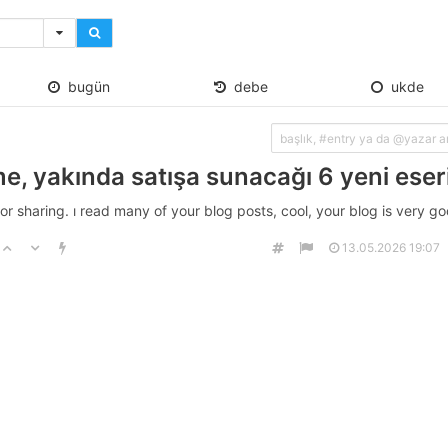
bugün
debe
ukde
me, yakında satışa sunacağı 6 yeni ese
or sharing. i read many of your blog posts, cool, your blog is very go
13.05.2026 19:07