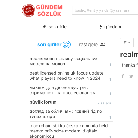
son giriler
gündem
son giriler
rastgele
real
дослідження впливу соціальних
мереж на молодь
thanks f
1
best licensed online uk focus update:
what players need to know in 2024
1
макіяж для ділової зустрічі:
стриманість та професіоналізм
1
büyük forum
kısa ara
догляд за обличчям: повний гід по
типах шкіри
1
blockchain sbírka česká komunita field
memo: průvodce moderní digitální
ekonomikou
1