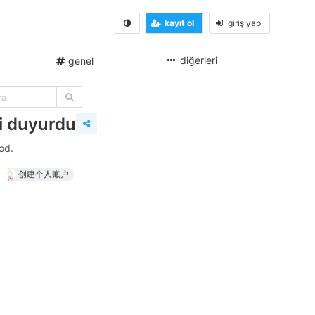
kayıt ol
giriş yap
diğerleri
genel
ri duyurdu
od.
创建个人账户