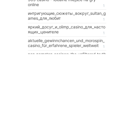
online
1
интригующие_сюжеты_вокруг_sultan_g
ames_для_любит
1
яркий_досуг_и_olimp_casino_для_насто
ящих_ценителе
1
aktuelle_gewinnchancen_und_morospin_
casino_für_erfahrene_spieler_weltweit
1
non gamstop casinos: the unfiltered truth
about playing outside uk rules
1
ενδιαφέρουσα_λεπτομέρεια_για_την_ασ
φάλεια
1
fazlasını yükle