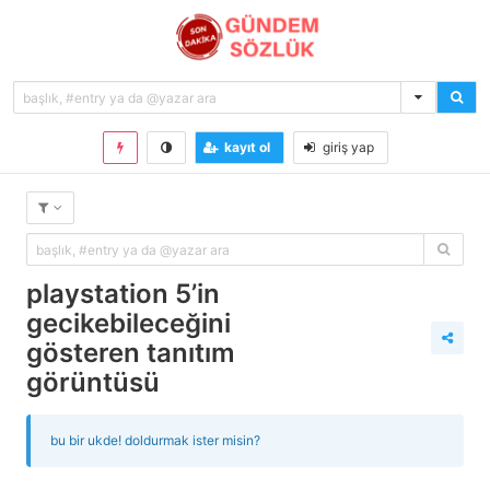
kayıt ol
giriş yap
playstation 5’in
gecikebileceğini
gösteren tanıtım
görüntüsü
bu bir ukde! doldurmak ister misin?