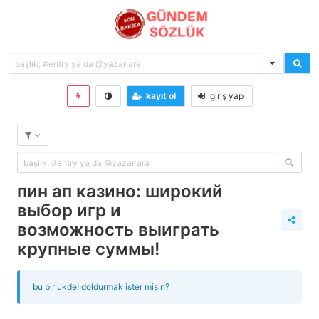
kayıt ol
giriş yap
пин ап казино: широкий
выбор игр и
возможность выиграть
крупные суммы!
bu bir ukde! doldurmak ister misin?