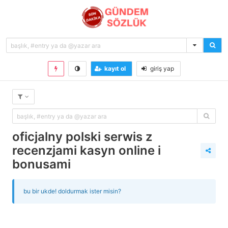
kayıt ol
giriş yap
oficjalny polski serwis z
recenzjami kasyn online i
bonusami
bu bir ukde! doldurmak ister misin?