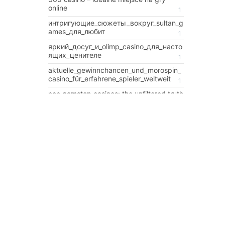
online
1
интригующие_сюжеты_вокруг_sultan_g
ames_для_любит
1
яркий_досуг_и_olimp_casino_для_насто
ящих_ценителе
1
aktuelle_gewinnchancen_und_morospin_
casino_für_erfahrene_spieler_weltweit
1
non gamstop casinos: the unfiltered truth
about playing outside uk rules
1
ενδιαφέρουσα_λεπτομέρεια_για_την_ασ
φάλεια
1
fazlasını yükle