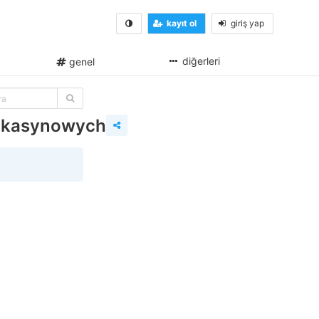
kayıt ol
giriş yap
diğerleri
genel
i kasynowych