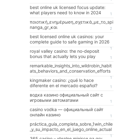
best online uk licensed focus update:
what players need to know in 2024
1
ποιοτική_ενημέρωση_σχετικά_με_το_spi
nanga_gr_και
2
best licensed online uk casinos: your
complete guide to safe gaming in 2026
1
royal valley casino: the no-deposit
bonus that actually lets you play
1
remarkable_insights_into_wildrobin_habit
ats_behaviors_and_conservation_efforts
1
kingmaker casino: ¿qué lo hace
diferente en el mercado español?
1
водка казино официальный сайт с
игровыми автоматами
1
casino vodka — официальный сайт
онлайн казино
1
práctica_guía_completa_sobre_1win_chile
_y_su_impacto_en_el_juego_online_actual
1
365 casino – idealne miejsce na gry