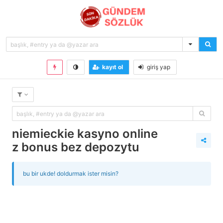
kayıt ol
giriş yap
niemieckie kasyno online
z bonus bez depozytu
bu bir ukde! doldurmak ister misin?