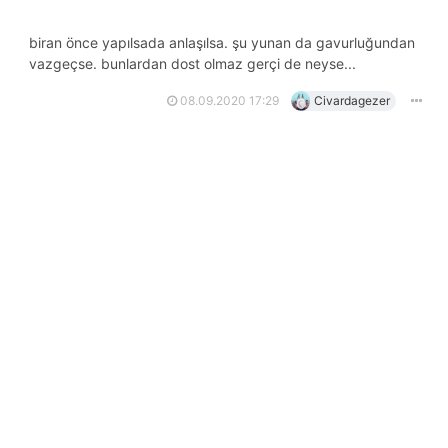
biran önce yapılsada anlaşılsa. şu yunan da gavurluğundan
vazgeçse. bunlardan dost olmaz gerçi de neyse...
08.09.2020 17:29
Civardagezer