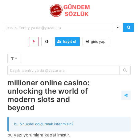
kayıt ol
giriş yap
millioner online casino:
unlocking the world of
modern slots and
beyond
bu bir ukde! doldurmak ister misin?
bu yazı yorumlara kapatılmıştır.