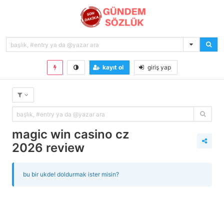
kayıt ol
giriş yap
magic win casino cz
2026 review
bu bir ukde! doldurmak ister misin?