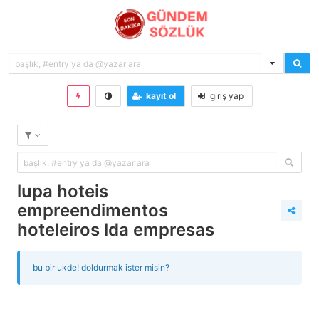
kayıt ol
giriş yap
lupa hoteis
empreendimentos
hoteleiros lda empresas
bu bir ukde! doldurmak ister misin?