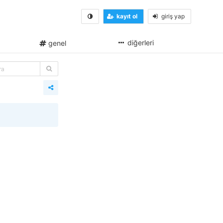
kayıt ol
giriş yap
diğerleri
genel