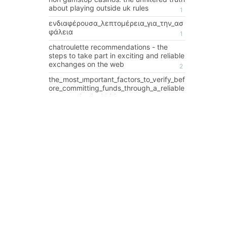
about playing outside uk rules
1
ενδιαφέρουσα_λεπτομέρεια_για_την_ασ
φάλεια
1
chatroulette recommendations - the
steps to take part in exciting and reliable
exchanges on the web
2
the_most_important_factors_to_verify_bef
ore_committing_funds_through_a_reliable
_crypto_site_in_2026
1
найкращі смартфони середнього
бюджету на 2026 рік для покупки
1
spannende_herausforderungen_und_chic
ken_road_2_für_reaktionsschnelle_spieler
_me
1
fazlasını yükle