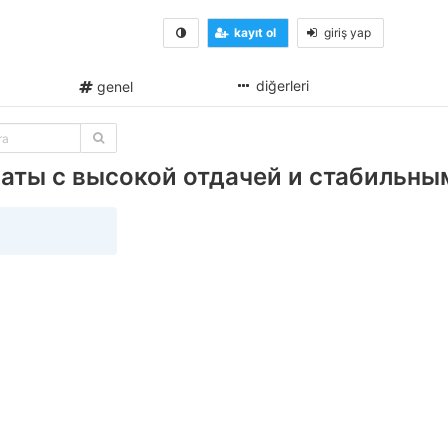
kayıt ol
giriş yap
diğerleri
genel
маты с высокой отдачей и стабильн