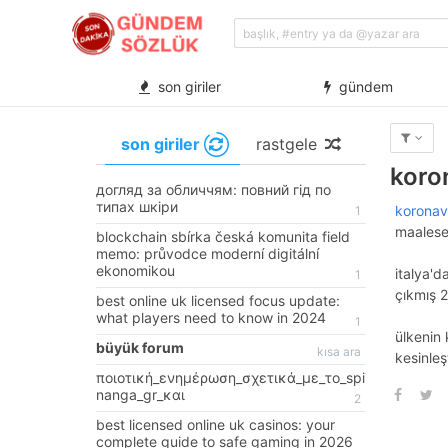
son giriler
gündem
son giriler
rastgele
koron
догляд за обличчям: повний гід по
типах шкіри
koronav
1
maalese
blockchain sbírka česká komunita field
memo: průvodce moderní digitální
ekonomikou
i̇talya'
1
çıkmış 2
best online uk licensed focus update:
what players need to know in 2024
1
ülkenin 
büyük forum
kısa ara
kesinleşt
ποιοτική_ενημέρωση_σχετικά_με_το_spi
nanga_gr_και
2
best licensed online uk casinos: your
complete guide to safe gaming in 2026