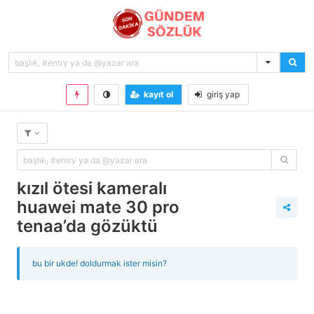
kayıt ol
giriş yap
kızıl ötesi kameralı
huawei mate 30 pro
tenaa’da gözüktü
bu bir ukde! doldurmak ister misin?