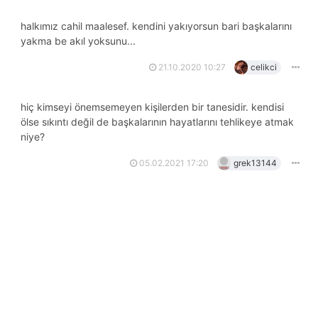
halkımız cahil maalesef. kendini yakıyorsun bari başkalarını
yakma be akıl yoksunu...
21.10.2020 10:27
celikci
hiç kimseyi önemsemeyen kişilerden bir tanesidir. kendisi
ölse sıkıntı değil de başkalarının hayatlarını tehlikeye atmak
niye?
05.02.2021 17:20
grek13144