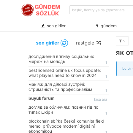
son giriler
gündem
son giriler
rastgele
як о
дослідження впливу соціальних
мереж на молодь
1
bu bir
best licensed online uk focus update:
what players need to know in 2024
1
макіяж для ділової зустрічі:
стриманість та професіоналізм
1
büyük forum
kısa ara
догляд за обличчям: повний гід по
типах шкіри
1
blockchain sbírka česká komunita field
memo: průvodce moderní digitální
ekonomikou
1