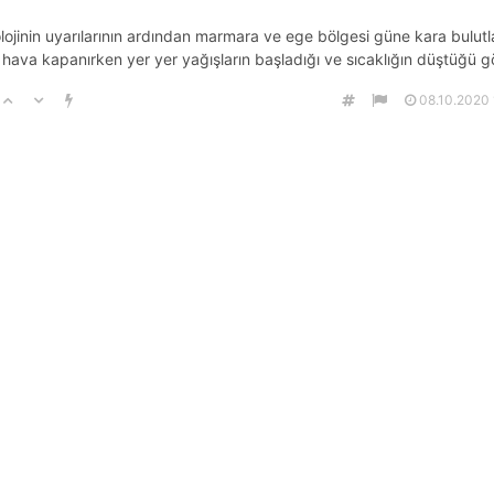
ojinin uyarılarının ardından marmara ve ege bölgesi güne kara bulutl
 hava kapanırken yer yer yağışların başladığı ve sıcaklığın düştüğü g
08.10.2020 