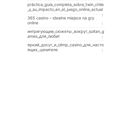
práctica_guía_completa_sobre_1win_chile
_y_su_impacto_en_el_juego_online_actual
1
365 casino – idealne miejsce na gry
online
1
интригующие_сюжеты_вокруг_sultan_g
ames_для_любит
1
яркий_досуг_и_olimp_casino_для_насто
ящих_ценителе
1
aktuelle_gewinnchancen_und_morospin_
casino_für_erfahrene_spieler_weltweit
1
non gamstop casinos: the unfiltered truth
about playing outside uk rules
1
fazlasını yükle